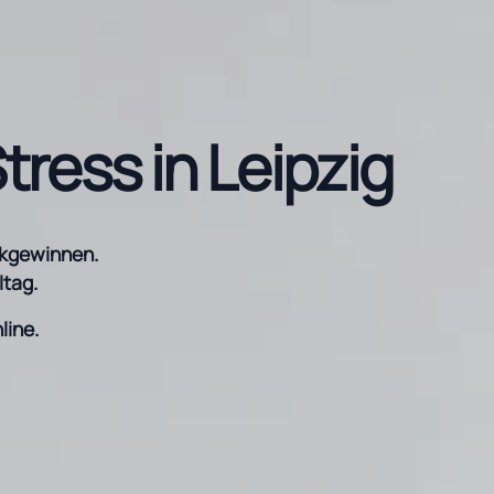
ress in Leipzig
ckgewinnen.
ltag.
line.